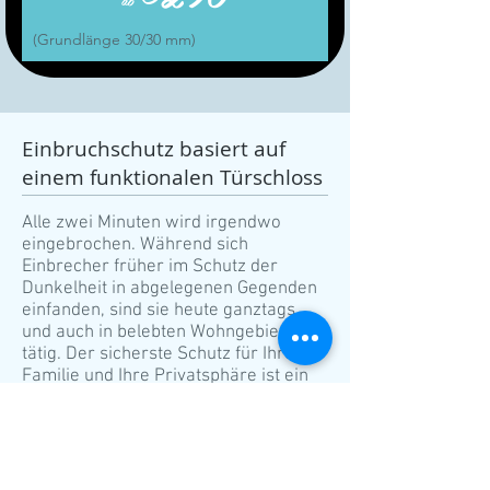
(Grundlänge 30/30 mm)
Einbruchschutz basiert auf
einem funktionalen Türschloss
Alle zwei Minuten wird irgendwo
eingebrochen. Während sich
Einbrecher früher im Schutz der
Dunkelheit in abgelegenen Gegenden
einfanden, sind sie heute ganztags
und auch in belebten Wohngebieten
tätig. Der sicherste Schutz für Ihre
Familie und Ihre Privatsphäre ist ein
Sicherheitsschloss
, der schwierig zu
knacken und damit ein Hindernis für
Einbruchsversuche ist. Wir beraten
Sie gerne und nehmen den
professionellen
Schlosswechsel
in