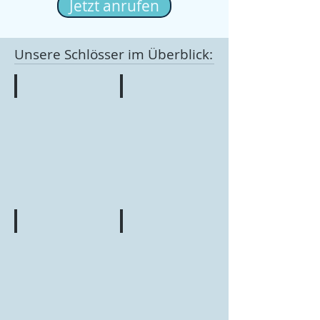
Jetzt anrufen
Unsere Schlösser im Überblick:
Doppelzylinder
Knaufdoppelzylinder
Halbzylinder
Knaufhalbzylinder