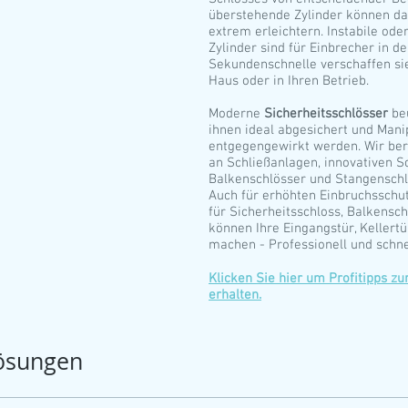
überstehende Zylinder können d
extrem erleichtern. Instabile ode
Zylinder sind für Einbrecher in de
Sekundenschnelle verschaffen si
Haus oder in Ihren Betrieb.
Moderne
Sicherheitsschlösser
be
ihnen ideal abgesichert und Mani
entgegengewirkt werden. Wir ber
an Schließanlagen, innovativen 
Balkenschlösser und Stangenschl
Auch für erhöhten Einbruchsschutz
für Sicherheitsschloss, Balkensc
können Ihre Eingangstür, Kellert
machen - Professionell und schne
Klicken Sie hier um Profitipps 
erhalten.
Lösungen