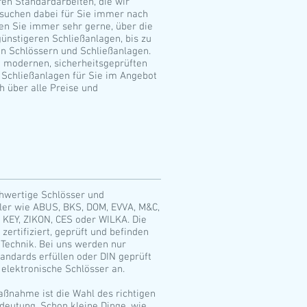
en Standardarbeiten, die wir
 suchen dabei für Sie immer nach
ten Sie immer sehr gerne, über die
günstigeren Schließanlagen, bis zu
n Schlössern und Schließanlagen.
n modernen, sicherheitsgeprüften
d Schließanlagen für Sie im Angebot
h über alle Preise und
chwertige Schlösser und
ller wie ABUS, BKS, DOM, EVVA, M&C,
KEY, ZIKON, CES oder WILKA. Die
zertifiziert, geprüft und befinden
Technik. Bei uns werden nur
tandards erfüllen oder DIN geprüft
 elektronische Schlösser an.
aßnahme ist die Wahl des richtigen
deutung. Schon kleine Dinge, wie