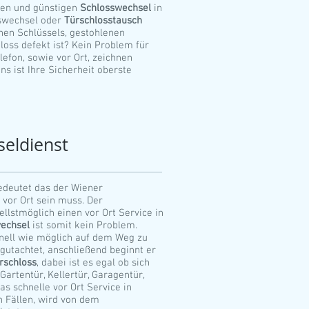
ösen und günstigen
Schlosswechsel
in
sswechsel oder
Türschlosstausch
nen Schlüssels, gestohlenen
loss defekt ist? Kein Problem für
fon, sowie vor Ort, zeichnen
ns ist Ihre Sicherheit oberste
seldienst
edeutet das der Wiener
 vor Ort sein muss. Der
ellstmöglich einen vor Ort Service in
wechsel
ist somit kein Problem.
nell wie möglich auf dem Weg zu
egutachtet, anschließend beginnt er
rschloss
, dabei ist es egal ob sich
artentür, Kellertür, Garagentür,
as schnelle vor Ort Service in
 Fällen, wird von dem