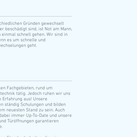
chiedlichen Gründen gewechselt
r beschädigt sind, ist Not am Mann,
 einmal schnell gehen. Wir sind in
enn es um schnelle und
wechselungen geht.
llen Fachgebieten, rund um
technik tätig. Jedoch ruhen wir uns
e Erfahrung aus! Unsere
n ständig Schulungen und bilden
dem neuesten Stand zu sein. Auch
 dabei immer Up-To-Date und unsere
und Türöffnungen garantieren
e.