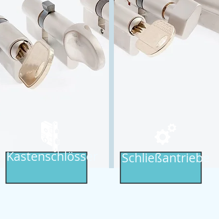
Kastenschlösser
Schließantriebe