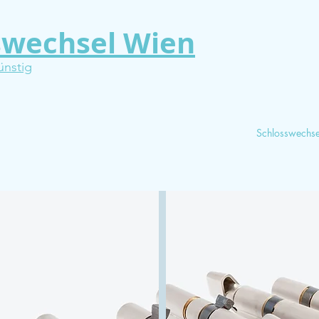
swechsel Wien
ünstig
Schlosswechs