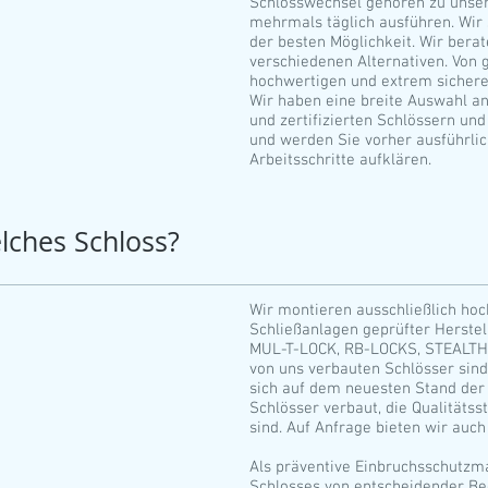
Schlosswechsel gehören zu unser
mehrmals täglich ausführen. Wir
der besten Möglichkeit. Wir bera
verschiedenen Alternativen. Von 
hochwertigen und extrem sichere
Wir haben eine breite Auswahl a
und zertifizierten Schlössern un
und werden Sie vorher ausführlic
Arbeitsschritte aufklären.
lches Schloss?
Wir montieren ausschließlich ho
Schließanlagen geprüfter Herste
MUL-T-LOCK, RB-LOCKS, STEALTH 
von uns verbauten Schlösser sind 
sich auf dem neuesten Stand der 
Schlösser verbaut, die Qualitätss
sind. Auf Anfrage bieten wir auch
Als präventive Einbruchsschutzm
Schlosses von entscheidender Be