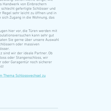
as Handwerk von Einbrechern
r schlecht gefertigte Schlösser und
r Regel sehr leicht zu öffnen und in
e sich Zugang in die Wohnung, das
ugen hier vor, die Türen werden mit
pulationsversuchen kann sehr gut
aten Sie gerne über unsere Auswahl
Schlössern oder massiven
össer.
 sind wir der ideale Partner. Ob
hloss oder Stangenschloss, wir
ür oder Garagentür noch sicherer
ll!
zum Thema Schlosswechsel zu